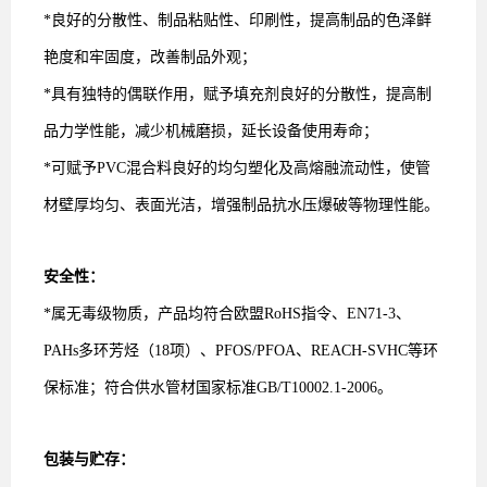
*良好的分散性、制品
粘贴性、印刷性，提高制品的色泽鲜
艳度和牢固度，改善制品外观；
*具有独特的偶联作
用
，赋予
填充剂良好的分散性，提高制
品力学性能，减少机械磨损，延长设备使用寿命；
*可赋予
PVC
混合料良好的均匀塑化及高熔融流动性，使管
材壁厚均匀、表面光洁，增强制品抗水压爆破等物理性能。
安全性：
*属无毒级物质，产品均符合欧盟
RoHS
指令、
EN71-3
、
PAHs
多环芳烃（
18
项）、
PFOS/PFOA
、
REACH-SVHC
等环
保标准；符合供水管材国家标准
GB/T10002.1-2006
。
包装与贮存：