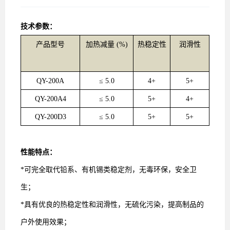
技术参数：
产品型号
加热减量
(%)
热
稳定性
润滑性
QY-200
A
≤
5.0
4+
5
+
QY-200
A4
≤
5.0
5+
4+
QY-200D3
≤
5.0
5
+
5+
性能特
点
：
*可完全取代铅系、有机锡类稳定剂，无毒环保，安全卫
生；
*具有
优良
的热稳定性和润滑性，无硫化污染，提高制品的
户外使用效果；